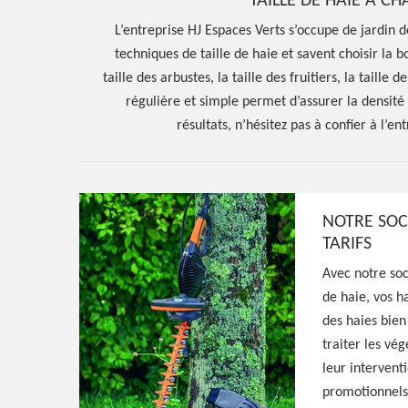
TAILLE DE HAIE À 
L’entreprise HJ Espaces Verts s’occupe de jardin d
techniques de taille de haie et savent choisir la 
taille des arbustes, la taille des fruitiers, la taille
régulière et simple permet d’assurer la densité
résultats, n’hésitez pas à confier à l’en
NOTRE SOC
TARIFS
Hoerter Joseph Elagage 58
Avec notre soci
de haie, vos h
Entreprise taill
des haies bien 
traiter les vég
Chateau Chino
leur interventi
promotionnels 