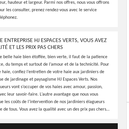
20
ueur, hauteur et largeur. Parmi nos offres, nous vous offrons
pour les consulter, prenez rendez-vous avec le service
éléphonez.
agne 58120, HJ Espaces
 d'entretien, ou de
 qualité et main-d'oeuvre
E ENTREPRISE HJ ESPACES VERTS, VOUS AVEZ
ITÉ ET LES PRIX PAS CHERS
 belle haie bien étoffée, bien verte, il faut de la patience
e, du temps et surtout de l’amour et de la technicité. Pour
 haie, confiez l’entretien de votre haie aux jardiniers de
se de jardinage et paysagisme HJ Espaces Verts. Nos
gueurs vont s’occuper de vos haies avec amour, passion,
vec leur savoir-faire. L’autre avantage que nous vous
ue les coûts de l’intervention de nos jardiniers élagueurs
ée de tous. Vous avez la qualité avec un des prix pas chers…