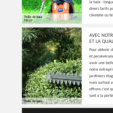
Campagne 581
la haie : long
divers tarifs 
clientèle ou t
Excellent jardinier à Chateau Chinon Camp
Verts peut réaliser une taille de formation,
fructification pour vos haies, prestation de
AVEC NOTR
ET LA QUAL
pas cher
Pour obtenir de
et persévéranc
Voir Nos Realisations
Contactez-Nous!
avoir une belle
notre entrepri
jardiniers éla
mais surtout a
offrons c’est q
sont à la port