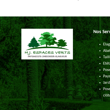
Nos Ser
Elag
Abat
Tail
Etêt
Pose
Pays
Jard
Pose
clôt