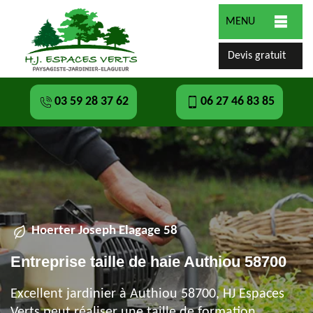
MENU
Devis gratuit
03 59 28 37 62
06 27 46 83 85
Hoerter Joseph Elagage 58
Entreprise taille de haie Authiou 58700
Excellent jardinier à Authiou 58700, HJ Espaces
Verts peut réaliser une taille de formation,