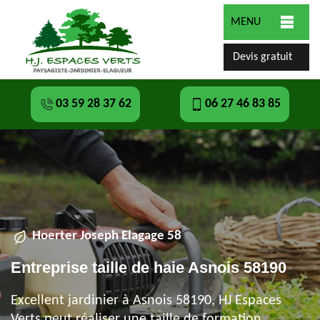
MENU
Devis gratuit
03 59 28 37 62
06 27 46 83 85
Hoerter Joseph Elagage 58
Entreprise taille de haie Asnois 58190
Excellent jardinier à Asnois 58190, HJ Espaces
Verts peut réaliser une taille de formation,