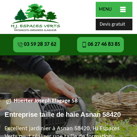
MENU
Devis gratuit
03 59 28 37 62
06 27 46 83 85
Hoerter Joseph Elagage 58
Entreprise taille de haie Asnan 58420
Excellent jardinier à Asnan 58420, HJ Espaces
Verts peut réaliser une taille de formation,