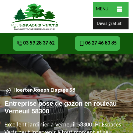
MENU
Devis gratuit
03 59 28 37 62
06 27 46 83 85
Hoerter Joseph Elagage 58
Entreprise pose de gazon en rouleau
Verneuil 58300
Excellent jardinier à Verneuil 58300, HJ Espaces
Verts peut intervenir à tout moment et se