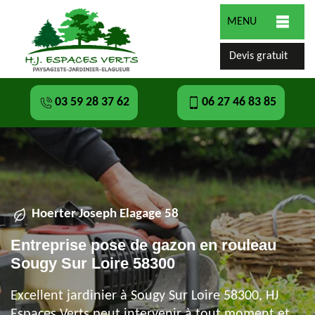
MENU
Devis gratuit
03 59 28 37 62
06 27 46 83 85
Hoerter Joseph Elagage 58
Entreprise pose de gazon en rouleau
Sougy Sur Loire 58300
Excellent jardinier à Sougy Sur Loire 58300, HJ
Espaces Verts peut intervenir à tout moment et