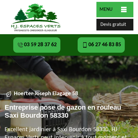
MENU
Devis gratuit
03 59 28 37 62
06 27 46 83 85
Hoerter Joseph Elagage 58
Entreprise pose de gazon en rouleau
Saxi Bourdon 58330
Excellent jardinier à Saxi Bourdon 58330, HJ
Espaces Verts peut intervenir à tout moment et