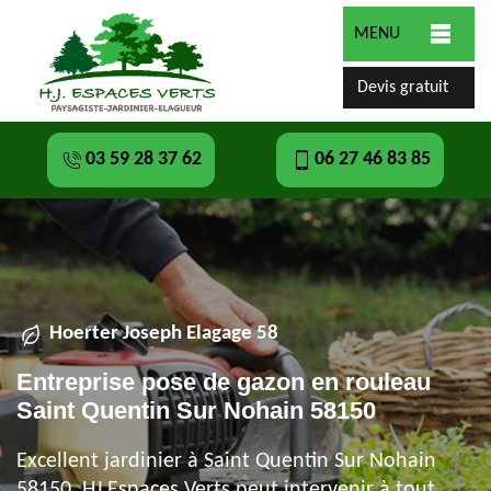
MENU
Devis gratuit
03 59 28 37 62
06 27 46 83 85
Hoerter Joseph Elagage 58
Entreprise pose de gazon en rouleau
Saint Quentin Sur Nohain 58150
Excellent jardinier à Saint Quentin Sur Nohain
58150, HJ Espaces Verts peut intervenir à tout