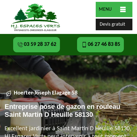
MENU
Devis gratuit
03 59 28 37 62
06 27 46 83 85
Hoerter Joseph Elagage 58
Entreprise pose de gazon en rouleau
Saint Martin D Heuille 58130
Excellent jardinier à Saint Martin D Heuille 58130,
HJ Espaces Verts peut intervenir à tout moment