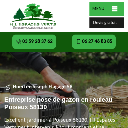
MENU
Devis gratuit
03 59 28 37 62
06 27 46 83 85
Hoerter Joseph Elagage 58
Entreprise pose de gazon en rouleau
Poiseux 58130
Excellent jardinier à Poiseux 58130, HJ Espaces
Verts peut intervenir à tout moment et se