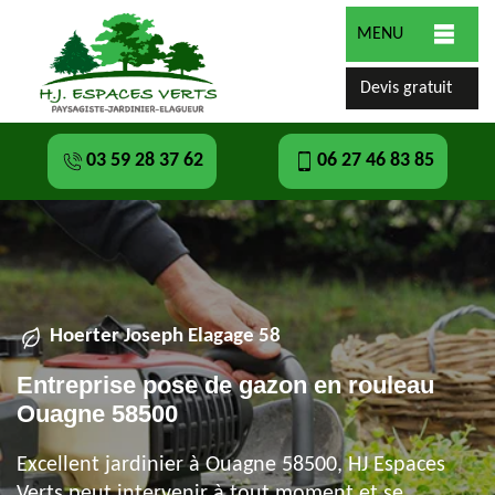
MENU
Devis gratuit
03 59 28 37 62
06 27 46 83 85
Hoerter Joseph Elagage 58
Entreprise pose de gazon en rouleau
Ouagne 58500
Excellent jardinier à Ouagne 58500, HJ Espaces
Verts peut intervenir à tout moment et se