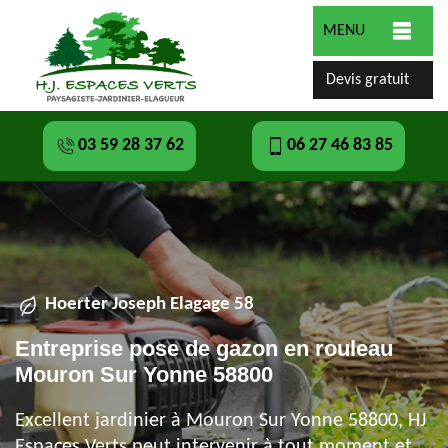
MENU
Devis gratuit
03 59 28 37 62
06 27 46 83 85
Hoerter Joseph Elagage 58
Entreprise pose de gazon en rouleau
Mouron Sur Yonne 58800
Excellent jardinier à Mouron Sur Yonne 58800, HJ
Espaces Verts peut intervenir à tout moment et