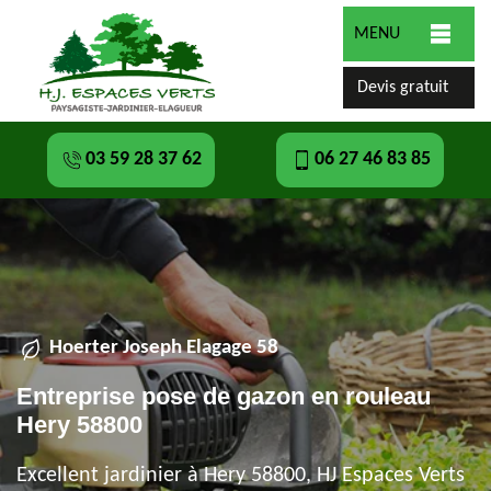
MENU
Devis gratuit
03 59 28 37 62
06 27 46 83 85
Hoerter Joseph Elagage 58
Entreprise pose de gazon en rouleau
Hery 58800
Excellent jardinier à Hery 58800, HJ Espaces Verts