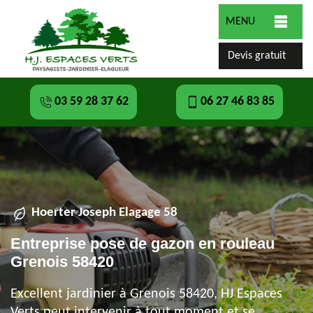
MENU
Devis gratuit
03 59 28 37 62
06 27 46 83 85
Hoerter Joseph Elagage 58
Entreprise pose de gazon en rouleau
Grenois 58420
Excellent jardinier à Grenois 58420, HJ Espaces
Verts peut intervenir à tout moment et se