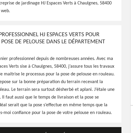
treprise de jardinage HJ Espaces Verts à Chaulgnes, 58400
spaces Verts peut
e web.
ratuitement chez vous pour
ournit un travail de
 PROFESSIONNEL HJ ESPACES VERTS POUR
A POSE DE PELOUSE DANS LE DÉPARTEMENT
dinier professionnel depuis de nombreuses années. Avec ma
aces Verts sise à Chaulgnes, 58400, j’assure tous les travaux
Je maitrise le processus pour la pose de pelouse en rouleau.
epose sur la bonne préparation du terrain recevant la
leau. Le terrain sera surtout désherbé et aplani. J’étale une
 Il faut aussi que le temps de livraison et la pose se
idéal serait que la pose s’effectue en même temps que la
tes-moi confiance pour la pose de votre pelouse en rouleau.