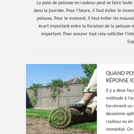
La pose de pelouse en rouleau peut se faire toute 
dans la journée. Pour l’heure, il faut éviter le mome
pelouse. Pour le moment, il faut éviter les mauvais 
écart important entre la livraison de la pelouse et
important. Pour assurer tout cela solliciter l’in
Esp
Hoerter Joseph Elagage 58
QUAND POS
RÉPONSE IC
Entreprise pos
Il y a deux fa
méthode à l’an
en rouleau Cha
forcément un t
deuxième optio
58400
rouleau ou en 
immédiat. On p