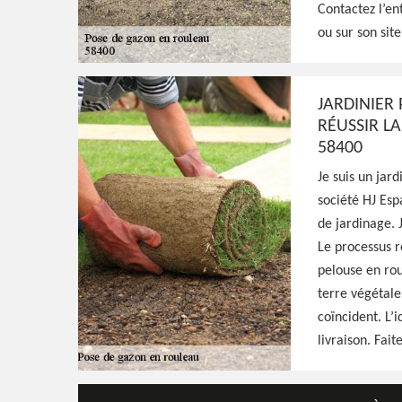
Contactez l’en
Excellent jardinier à Chaulgnes 58400, HJ E
ou sur son sit
intervenir à tout moment et se déplacer g
s'occuper de la pose de gazon en rouleau, f
qualité
JARDINIER
RÉUSSIR L
58400
Voir Nos Realisations
Contactez-Nous!
Je suis un jar
société HJ Esp
de jardinage. 
Le processus r
pelouse en rou
terre végétale.
coïncident. L’
livraison. Fai