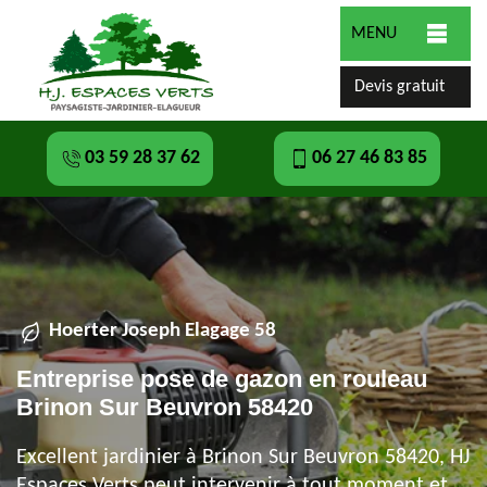
MENU
Devis gratuit
03 59 28 37 62
06 27 46 83 85
Hoerter Joseph Elagage 58
Entreprise pose de gazon en rouleau
Brinon Sur Beuvron 58420
Excellent jardinier à Brinon Sur Beuvron 58420, HJ
Espaces Verts peut intervenir à tout moment et