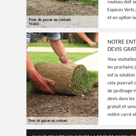
58460
rouleau doit s
Espaces Verts 
et en option la
Excellent jardinier à Breugnon 58460, HJ Es
à tout moment et se déplacer gratuitement
de la pose de gazon en rouleau, fournit un 
NOTRE ENT
DEVIS GRA
Voir Nos Realisations
Contactez-Nous!
Vous souhaite
les prochains 
est la solutio
cela pourrait 
de jardinage H
devis dans les
gratuit et san
mètre carré et