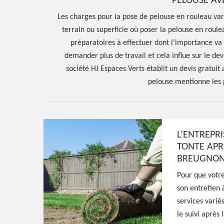
PELOUSE AVE
Les charges pour la pose de pelouse en rouleau var
terrain ou superficie où poser la pelouse en roule
préparatoires à effectuer dont l’importance va 
demander plus de travail et cela influe sur le de
société HJ Espaces Verts établit un devis gratuit 
pelouse mentionne les p
L’ENTREPRI
Hoerter Joseph Elagage 58
TONTE APR
BREUGNO
Entreprise pos
Pour que votre
en rouleau Bre
son entretien 
services varié
le suivi après