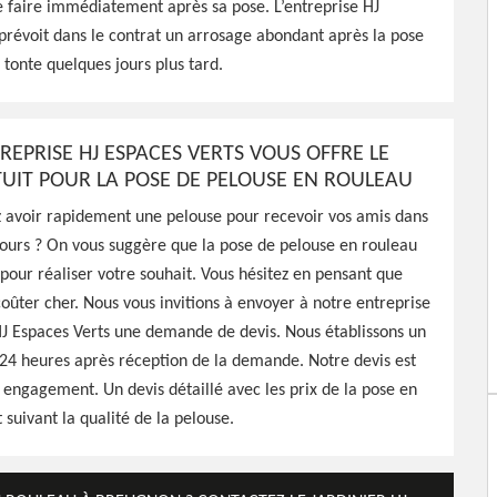
e faire immédiatement après sa pose. L’entreprise HJ
prévoit dans le contrat un arrosage abondant après la pose
 tonte quelques jours plus tard.
paces Verts peut intervenir
 chez vous pour s'occuper
travail de qualité
REPRISE HJ ESPACES VERTS VOUS OFFRE LE
TUIT POUR LA POSE DE PELOUSE EN ROULEAU
z avoir rapidement une pelouse pour recevoir vos amis dans
jours ? On vous suggère que la pose de pelouse en rouleau
n pour réaliser votre souhait. Vous hésitez en pensant que
coûter cher. Nous vous invitions à envoyer à notre entreprise
J Espaces Verts une demande de devis. Nous établissons un
 24 heures après réception de la demande. Notre devis est
s engagement. Un devis détaillé avec les prix de la pose en
 suivant la qualité de la pelouse.