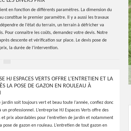
C LES DIVERS PRIX
ient en fonction de différents paramètres. La dimension du
au constitue le premier paramètre. Il y a aussi les travaux
dépendre de l’état du terrain, un terrain à défricher va
vis. Pour connaitre les coûts, demandez votre devis. Notre
après descente et vérification sur place. Le devis pose de
rix, la durée de l’intervention.
SE HJ ESPACES VERTS OFFRE L’ENTRETIEN ET LA
ÈS LA POSE DE GAZON EN ROULEAU À
N
e de gazon
 jardin soit toujours vert et beau toute l’année, confiez donc
ugnon
à un professionnel. L’entreprise HJ Espaces Verts offre des
s et prix abordables pour l’entretien de jardin et notamment
 la pose de gazon en rouleau. L’entretien de tout gazon en