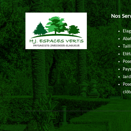
Nos Ser
Elag
Abat
Tail
Etêt
Pose
Pays
Jard
Pose
clôt