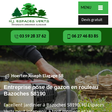
MENU
Devis gratuit
03 59 28 37 62
06 27 46 83 85
Hoerter Joseph Elagage 58
Entreprise pose de gazon en rouleau
Bazoches 58190
Excellent jardinier à Bazoches 58190, HJ Espaces
Verts peut intervenir à tout moment et se