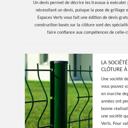
Un devis permet de décrire les travaux à exécuter 
nécessitant un devis, puisque la pose de grillage e
Espaces Verts vous fait une édition de devis gra
construction basés sur la clôture sont des spéciali
faire confiance aux compétences de celle-ci
Hoerter Joseph Elagage 58
LA SOCIÉT
CLÔTURE À
Entreprise pose
Une société de
vous pouvez sol
changement gril
en marche depu
années ont per
clôture Rouy 5
bonne réalisat
une société qu
Verts. Pour va
Meilleur jardinier à Rouy 58110, HJ Espaces