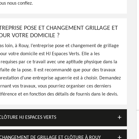
ous nous confiez.
ement de grillage et de
es délais convenus
TREPRISE POSE ET CHANGEMENT GRILLAGE ET
OUR VOTRE DOMICILE ?
s loin, à Rouy, l’entreprise pose et changement de grillage
our votre domicile est HJ Espaces Verts. Elle a les
requises par ce travail avec une aptitude physique dans la
rfaite de la pose. Il est recommandé que pour des travaux
 prestation d’une entreprise aguerrie est à choisir. Demandez
rnant vos travaux, vous pourriez organiser ces derniers
éférence et en fonction des détails de fournis dans le devis.
CLÔTURE HJ ESPACES VERTS
T CHANGEMENT DE GRILLAGE ET CLÔTURE À ROUY