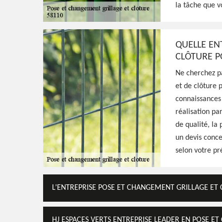
la tâche que v
des travaux de qualité en pose et en chang
clôture, travaux fiables et effectués dans l
QUELLE EN
CLÔTURE P
Voir Nos Realisations
Contactez-Nous!
Ne cherchez pa
et de clôture p
connaissances 
réalisation pa
de qualité, la
un devis conce
selon votre pr
L’ENTREPRISE POSE ET CHANGEMENT GRILLAGE ET 
HJ ESPACES VERTS ENTREPRISE LEADER EN POSE E