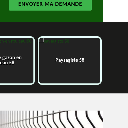
e gazon en
Paysagiste 58
J
leau 58