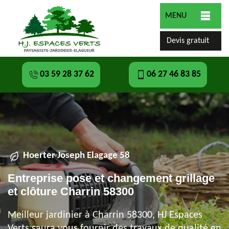
MENU
Devis gratuit
03 59 28 37 62
06 27 46 83 85
Hoerter Joseph Elagage 58
Entreprise pose et changement grillage
et clôture Charrin 58300
Meilleur jardinier à Charrin 58300, HJ Espaces
Verts saura vous fournir des travaux de qualité en