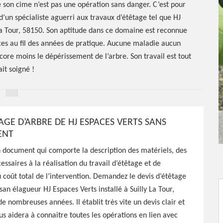
e son cime n’est pas une opération sans danger. C’est pour
 d’un spécialiste aguerri aux travaux d’étêtage tel que HJ
 La Tour, 58150. Son aptitude dans ce domaine est reconnue
ances au fil des années de pratique. Aucune maladie aucun
ncore moins le dépérissement de l’arbre. Son travail est tout
ait soigné !
AGE D’ARBRE DE HJ ESPACES VERTS SANS
ENT
n document qui comporte la description des matériels, des
essaires à la réalisation du travail d’étêtage et de
étêtage
u coût total de l’intervention. Demandez le devis d’étêtage
isan élagueur HJ Espaces Verts installé à Suilly La Tour,
58150
e nombreuses années. Il établit très vite un devis clair et
ous aidera à connaitre toutes les opérations en lien avec