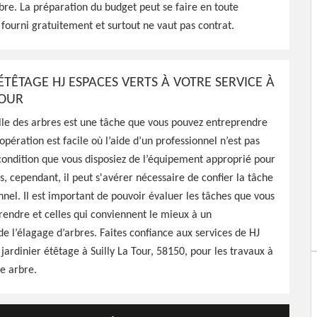
bre. La préparation du budget peut se faire en toute
J Espaces Verts est tout à
t fourni gratuitement et surtout ne vaut pas contrat.
 vos arbres, travaux
ble
ÉTÊTAGE HJ ESPACES VERTS À VOTRE SERVICE À
TOUR
ille des arbres est une tâche que vous pouvez entreprendre
pération est facile où l’aide d’un professionnel n’est pas
condition que vous disposiez de l’équipement approprié pour
is, cependant, il peut s'avérer nécessaire de confier la tâche
nnel. Il est important de pouvoir évaluer les tâches que vous
endre et celles qui conviennent le mieux à un
de l’élagage d’arbres. Faites confiance aux services de HJ
 jardinier étêtage à Suilly La Tour, 58150, pour les travaux à
e arbre.