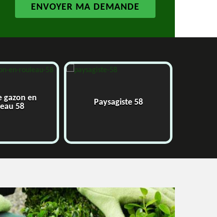
e gazon en
Paysagiste 58
J
leau 58