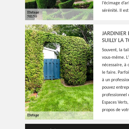
l’écimage d’ar
Paysagiste aguerri à Suilly La Tour 58150, H
sérénité. Il es
fait qualifié pour s'occuper de l'étêtage de
effectués avec minutie, résultat irréprocha
JARDINIER 
Voir Nos Realisations
Contactez-Nous!
SUILLY LA 
Souvent, la ta
vous-même. L’o
nécessaire, à 
le faire. Parfo
à un professio
pouvez entrepr
professionnel 
Espaces Verts,
propos de votr