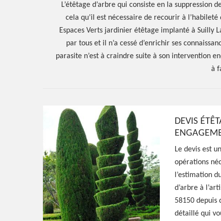
L’étêtage d’arbre qui consiste en la suppression d
cela qu’il est nécessaire de recourir à l’habileté
Espaces Verts jardinier étêtage implanté à Suilly
par tous et il n’a cessé d’enrichir ses connaiss
parasite n’est à craindre suite à son intervention e
à f
DEVIS ÉTÊT
ENGAGEM
Hoerter Joseph Elagage 58
Le devis est u
opérations néc
Spécialiste en 
l’estimation d
d’arbre à l’art
Suilly La Tour 
58150 depuis d
détaillé qui v