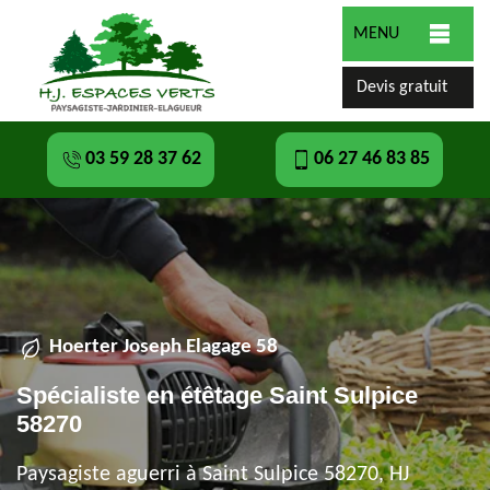
MENU
Devis gratuit
03 59 28 37 62
06 27 46 83 85
Hoerter Joseph Elagage 58
Spécialiste en étêtage Saint Sulpice
58270
Paysagiste aguerri à Saint Sulpice 58270, HJ