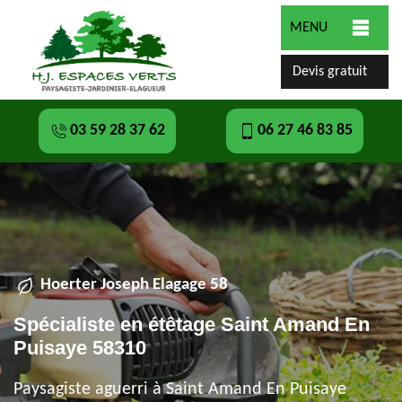
MENU
Devis gratuit
03 59 28 37 62
06 27 46 83 85
Hoerter Joseph Elagage 58
Spécialiste en étêtage Saint Amand En
Puisaye 58310
Paysagiste aguerri à Saint Amand En Puisaye