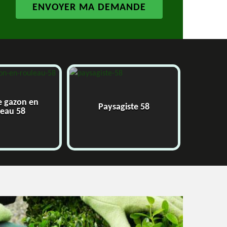
azon en
Paysagiste 58
Jard
u 58