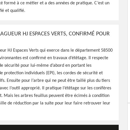
é formé à ce métier et a des années de pratique. C’est un
ié et qualifié.
paces Verts est tout à fait
arbres, travaux effectués
LAGUEUR HJ ESPACES VERTS, CONFIRMÉ POUR
ueur HJ Espaces Verts qui exerce dans le département 58500
environnantes est confirmé en travaux d’étêtage. Il respecte
de sécurité pour lui-même d’abord en portant les
 protection individuels (EPI), les cordes de sécurité et
ifs. Ensuite pour l’arbre qui ne peut être taillé plus du tiers
vec l’outil approprié. Il pratique l’étêtage sur les conifères
. Mais les arbres feuillus peuvent être écimés à condition
ille de réduction par la suite pour leur faire retrouver leur