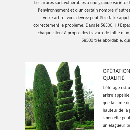
Les arbres sont vulnérables à une grande variété d
l'environnement et d'un certain nombre d'autres
votre arbre, vous devrez peut-être faire appel
correctement le problème. Dans le 58500, HJ Espac
chaque client à propos des travaux de taille d’u
58500 très abordable, qu
OPÉRATION
QUALIFIÉ
L’étêtage est u
Hoerter Joseph Elagage 58
arbre appelée 
que la cime de
Spécialiste en 
hauteur de la 
sinon elle pe
Pousseaux 585
un élagueur pr