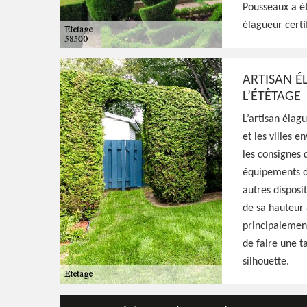
Pousseaux a ét
élagueur certif
Paysagiste aguerri à Pousseaux 58500, HJ Es
qualifié pour s'occuper de l'étêtage de vos 
avec minutie, résultat irréprochable
ARTISAN É
L’ÉTÊTAGE
L’artisan élag
Voir Nos Realisations
Contactez-Nous!
et les villes 
les consignes 
équipements de
autres disposit
de sa hauteur a
principalement
de faire une ta
silhouette.