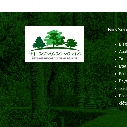
Nos Ser
Elag
Abat
Tail
Etêt
Pose
Pays
Jard
Pose
clôt