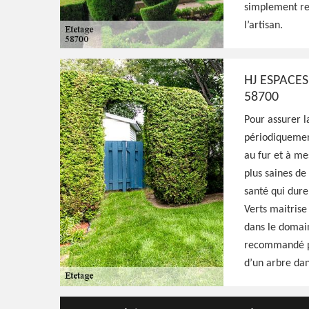
simplement re
l’artisan.
Paysagiste aguerri à Oulon 58700, HJ Espaces
qualifié pour s'occuper de l'étêtage de vos 
avec minutie, résultat irréprochable
HJ ESPACE
58700
Voir Nos Realisations
Contactez-Nous!
Pour assurer la
périodiquemen
au fur et à me
plus saines de
santé qui dure
Verts maitrise 
dans le domain
recommandé pa
d’un arbre dan