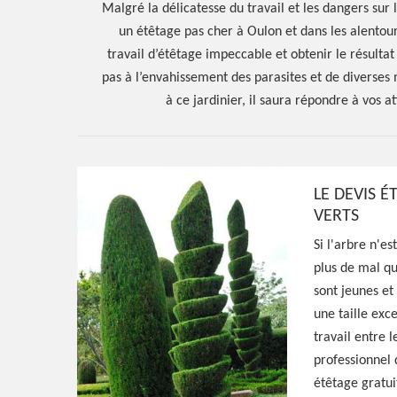
Malgré la délicatesse du travail et les dangers sur l
un étêtage pas cher à Oulon et dans les alentour
travail d’étêtage impeccable et obtenir le résulta
pas à l’envahissement des parasites et de diverses 
à ce jardinier, il saura répondre à vos 
LE DEVIS É
VERTS
Si l'arbre n'es
plus de mal qu
Hoerter Joseph Elagage 58
sont jeunes et
Spécialiste en 
une taille exc
travail entre 
professionnel d
Oulon 58700
étêtage gratuit