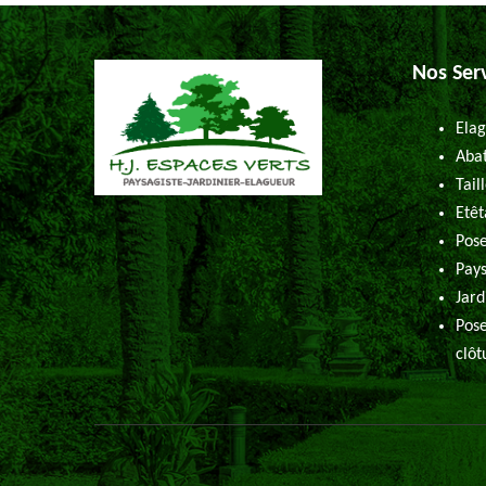
Nos Ser
Elag
Abat
Tail
Etêt
Pose
Pays
Jard
Pose
clôt