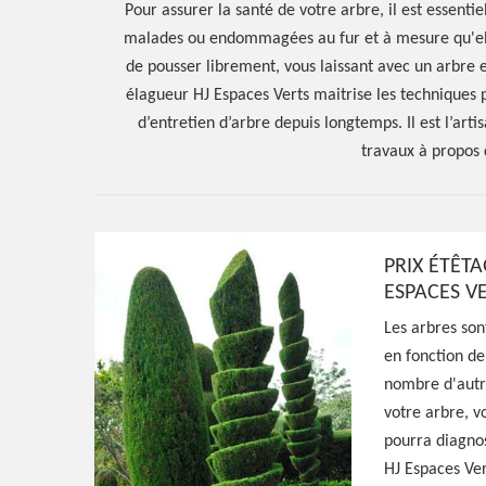
Pour assurer la santé de votre arbre, il est essentie
malades ou endommagées au fur et à mesure qu'ell
de pousser librement, vous laissant avec un arbre
élagueur HJ Espaces Verts maitrise les techniques p
d’entretien d’arbre depuis longtemps. Il est l’ar
travaux à propos 
PRIX ÉTÊT
ESPACES V
Hoerter Joseph Elagage 58
Les arbres son
en fonction de
Spécialiste en 
nombre d'autr
votre arbre, v
Nolay 58700
pourra diagnos
HJ Espaces Ver