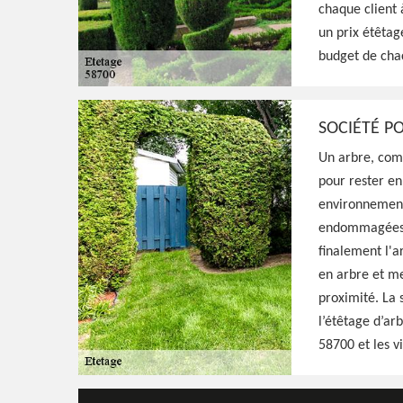
chaque client 
Paysagiste aguerri à Nolay 58700, HJ Espaces
un prix étêtag
qualifié pour s'occuper de l'étêtage de vos 
budget de cha
avec minutie, résultat irréprochable
Voir Nos Realisations
Contactez-Nous!
SOCIÉTÉ P
Un arbre, comm
pour rester en
environnementa
endommagées o
finalement l'a
en arbre et me
proximité. La 
l’étêtage d’ar
58700 et les v