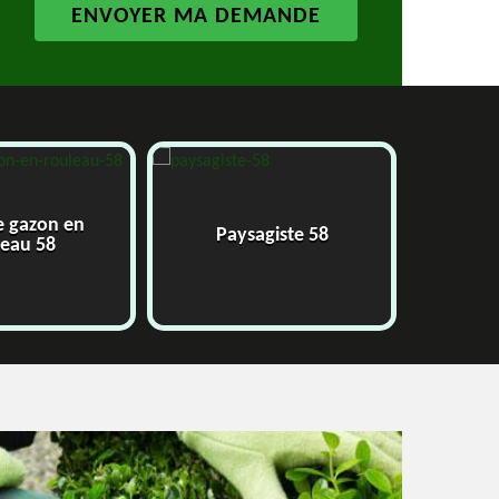
azon en
Paysagiste 58
Jard
u 58