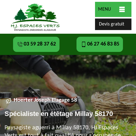
MENU
Devis gratuit
03 59 28 37 62
06 27 46 83 85
Hoerter Joseph Elagage 58
Spécialiste en étêtage Millay 58170
Paysagiste aguerri à Millay 58170, HJ Espaces
Verts est tout à fait qualifié pour s'occuper de