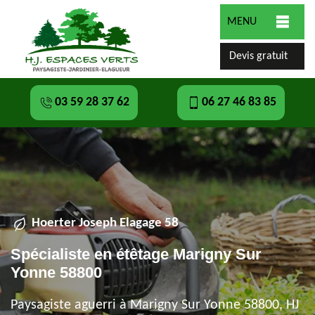
MENU
Devis gratuit
03 59 28 37 62
06 27 46 83 85
Hoerter Joseph Elagage 58
Spécialiste en étêtage Marigny Sur
Yonne 58800
Paysagiste aguerri à Marigny Sur Yonne 58800, HJ