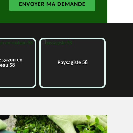
e gazon en
Paysagiste 58
J
leau 58