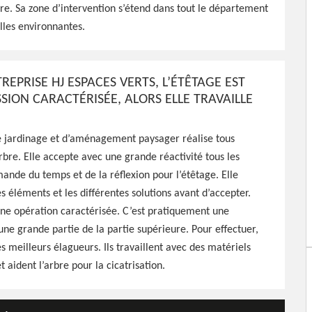
aces Verts est tout à fait
bre. Sa zone d’intervention s’étend dans tout le département
arbres, travaux effectués
illes environnantes.
REPRISE HJ ESPACES VERTS, L’ÉTÊTAGE EST
SION CARACTÉRISÉE, ALORS ELLE TRAVAILLE
e jardinage et d’aménagement paysager réalise tous
arbre. Elle accepte avec une grande réactivité tous les
ande du temps et de la réflexion pour l’étêtage. Elle
es éléments et les différentes solutions avant d’accepter.
une opération caractérisée. C’est pratiquement une
ne grande partie de la partie supérieure. Pour effectuer,
es meilleurs élagueurs. Ils travaillent avec des matériels
t aident l’arbre pour la cicatrisation.