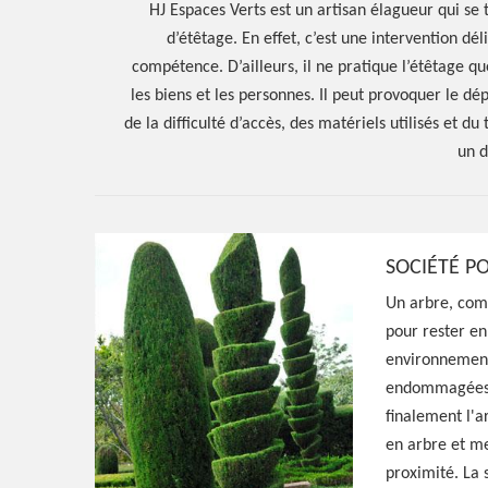
HJ Espaces Verts est un artisan élagueur qui se t
d’étêtage. En effet, c’est une intervention d
compétence. D’ailleurs, il ne pratique l’étêtage q
les biens et les personnes. Il peut provoquer le dé
de la difficulté d’accès, des matériels utilisés et du
un d
SOCIÉTÉ PO
Hoerter Joseph Elagage 58
Un arbre, comm
pour rester en
Spécialiste en 
environnementa
endommagées o
Maizieres 5815
finalement l'a
en arbre et me
proximité. La 