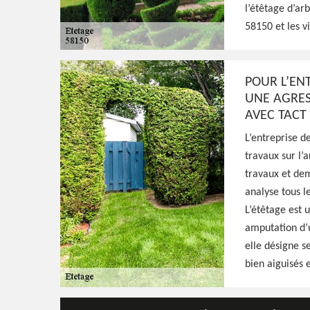
Paysagiste aguerri à Maizieres 58150, HJ Esp
l’étêtage d’ar
qualifié pour s'occuper de l'étêtage de vos 
58150 et les v
avec minutie, résultat irréprochable
POUR L’ENT
Voir Nos Realisations
Contactez-Nous!
UNE AGRES
AVEC TACT
L’entreprise d
travaux sur l’
travaux et dem
analyse tous l
L’étêtage est 
amputation d’u
elle désigne s
bien aiguisés e