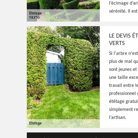
l’écimage d’ar
Paysagiste aguerri à Larochemillay 58370, H
sérénité. Il es
fait qualifié pour s'occuper de l'étêtage de
effectués avec minutie, résultat irréprocha
LE DEVIS É
Voir Nos Realisations
Contactez-Nous!
VERTS
Si l'arbre n'es
plus de mal qu
sont jeunes et
une taille exc
travail entre 
professionnel d
étêtage gratuit
simplement re
l’artisan.