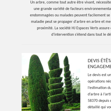
Un arbre, comme tout autre être vivant, nécessite 
une grande variété de facteurs environnementaux
endommagées ou malades peuvent facilement se pr
maladie peut se propager d'arbre en arbre et me
proximité. La société HJ Espaces Verts assure 
d’intervention s’étend dans tout le d
DEVIS ÉTÊT
ENGAGEM
Hoerter Joseph Elagage 58
Le devis est u
opérations néc
Spécialiste en 
l’estimation d
d’arbre à l’ar
Larochemillay 
58370 depuis d
détaillé qui v