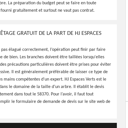
bre. La préparation du budget peut se faire en toute
J Espaces Verts est tout à
t fourni gratuitement et surtout ne vaut pas contrat.
 vos arbres, travaux
ble
TÊTAGE GRATUIT DE LA PART DE HJ ESPACES
t pas élagué correctement, l’opération peut finir par faire
e de bien. Les branches doivent être taillées lorsqu'elles
 des précautions particulières doivent être prises pour éviter
essive. Il est généralement préférable de laisser ce type de
les mains compétentes d'un expert. HJ Espaces Verts est le
ans le domaine de la taille d’un arbre. Il établit le devis
ement dans tout le 58370. Pour l’avoir, il faut tout
mplir le formulaire de demande de devis sur le site web de