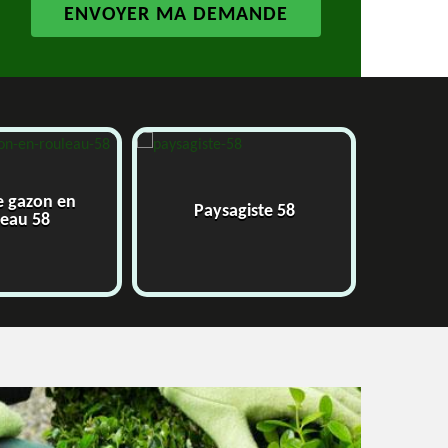
e gazon en
Paysagiste 58
J
leau 58