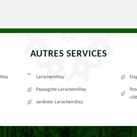
AUTRES SERVICES
llay
Larochemillay
Ela
Paysagiste Larochemillay
Pos
clô
Jardinier Larochemillay