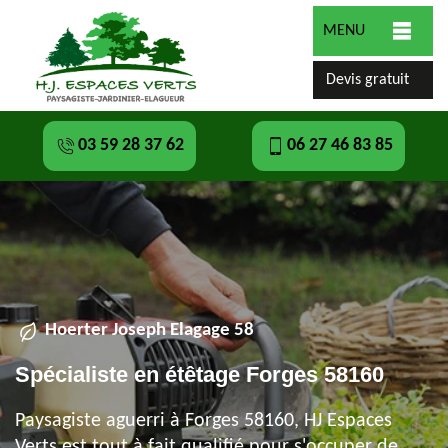
MENU
Devis gratuit
03 59 28 37 62
06 27 46 83 85
Hoerter Joseph Elagage 58
Spécialiste en étêtage Forges 58160
Paysagiste aguerri à Forges 58160, HJ Espaces
Verts est tout à fait qualifié pour s'occuper de