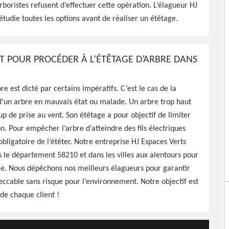
rboristes refusent d’effectuer cette opération. L’élagueur HJ
210, HJ Espaces Verts est
étudie toutes les options avant de réaliser un étêtage.
tage de vos arbres, travaux
ble
 POUR PROCÉDER À L’ÉTÊTAGE D’ARBRE DANS
re est dicté par certains impératifs. C’est le cas de la
 d’un arbre en mauvais état ou malade. Un arbre trop haut
 de prise au vent. Son étêtage a pour objectif de limiter
on. Pour empêcher l’arbre d’atteindre des fils électriques
 obligatoire de l’étêter. Notre entreprise HJ Espaces Verts
s le département 58210 et dans les villes aux alentours pour
ille. Nous dépêchons nos meilleurs élagueurs pour garantir
eccable sans risque pour l’environnement. Notre objectif est
 de chaque client !