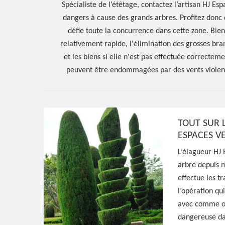
Spécialiste de l’étêtage, contactez l’artisan HJ Es
dangers à cause des grands arbres. Profitez donc d
défie toute la concurrence dans cette zone. Bien 
relativement rapide, l'élimination des grosses br
et les biens si elle n'est pas effectuée correcte
peuvent être endommagées par des vents violent
Hoerter Joseph Elagage 58
TOUT SUR 
ESPACES V
Spécialiste en 
L’élagueur HJ 
Corvol D Embe
arbre depuis m
effectue les tr
l’opération qu
58210
avec comme obj
dangereuse da