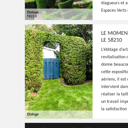
élagueurs et a
Paysagiste aguerri à Corvol D Embernard 58
Espaces Verts 
tout à fait qualifié pour s'occuper de l'étê
effectués avec minutie, résultat irréprocha
LE MOMENT
Voir Nos Realisations
Contactez-Nous!
LE 58210
L’étêtage d’arb
revitalisation
donne beaucoup
cette expositi
aériens, il est
intervient dan
réaliser la ta
un travail imp
la satisfaction