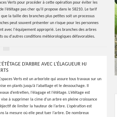
paces Verts pour procéder à cette opération pour éviter les
e l’étêtage pas cher qu’il propose dans le 58210. Le tarif
que la taille des branches plus petites soit un processus
anches peut souvent présenter un risque pour les personnes
ment avec l'équipement approprié. Les branches des arbres
s ou d'autres conditions météorologiques défavorables.
L’ÉTÊTAGE D’ARBRE AVEC L’ÉLAGUEUR HJ
ERTS
étêtage
Espaces Verts est un arboriste qui assure tous travaux sur un
rnard
ise en plants jusqu’à l’abattage et le dessouchage. Il
avaux d’entretien, l’élagage et l’étêtage. L’étêtage est
i vise à supprimer la cime d’un arbre en pleine croissance
ectif de limiter la hauteur de l’arbre. L’opération est
ns la mesure où elle peut tuer l’arbre. De nombreux