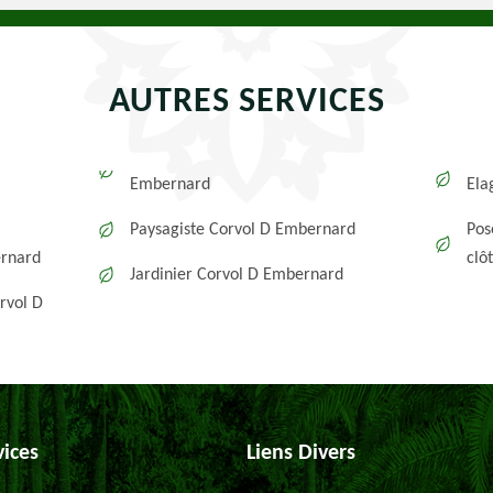
AUTRES SERVICES
Embernard
Ela
Paysagiste Corvol D Embernard
Pos
ernard
clô
Jardinier Corvol D Embernard
rvol D
vices
Liens Divers