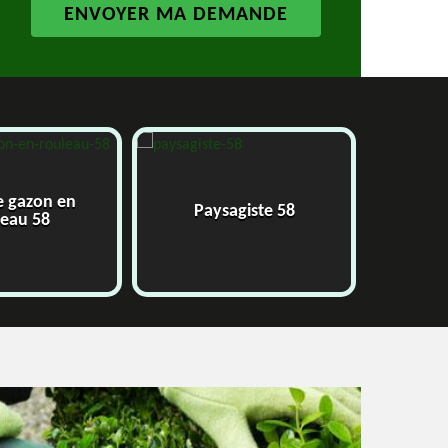
e gazon en
Paysagiste 58
J
leau 58