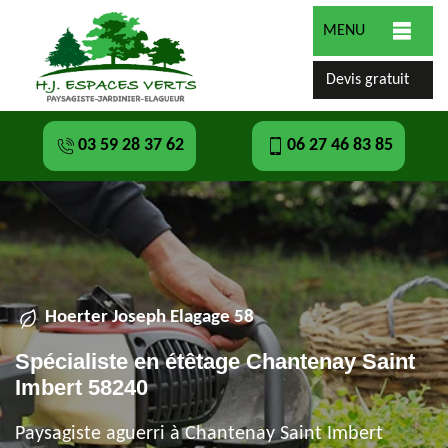
MENU
Devis gratuit
03 59 28 37 62
06 27 46 83 85
Hoerter Joseph Elagage 58
Spécialiste en étêtage Chantenay Saint
Imbert 58240
Paysagiste aguerri à Chantenay Saint Imbert