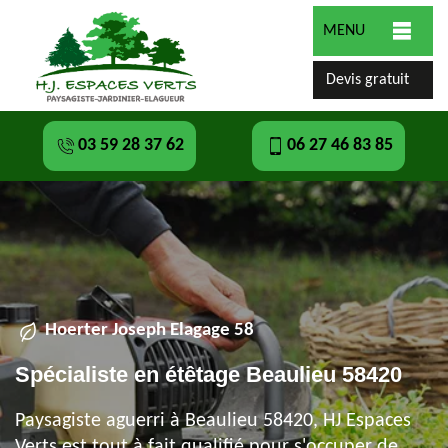
MENU
Devis gratuit
03 59 28 37 62
06 27 46 83 85
Hoerter Joseph Elagage 58
Spécialiste en étêtage Beaulieu 58420
Paysagiste aguerri à Beaulieu 58420, HJ Espaces
Verts est tout à fait qualifié pour s'occuper de