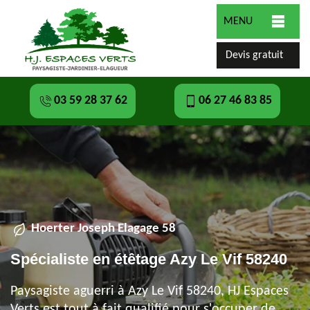
MENU
Devis gratuit
03 59 28 37 62
06 27 46 83 85
Hoerter Joseph Elagage 58
Spécialiste en étêtage Azy Le Vif 58240
Paysagiste aguerri à Azy Le Vif 58240, HJ Espaces
Verts est tout à fait qualifié pour s'occuper de