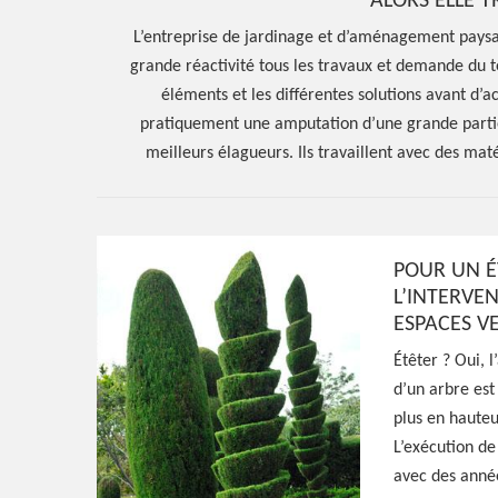
ALORS ELLE T
L’entreprise de jardinage et d’aménagement paysag
grande réactivité tous les travaux et demande du te
éléments et les différentes solutions avant d’a
pratiquement une amputation d’une grande partie 
meilleurs élagueurs. Ils travaillent avec des matér
POUR UN É
Hoerter Joseph Elagage 58
L’INTERVEN
Spécialiste en 
ESPACES V
Étêter ? Oui, l
Annay 58450
d’un arbre est 
plus en hauteu
L’exécution de
Paysagiste aguerri à Annay 58450, HJ Espace
avec des année