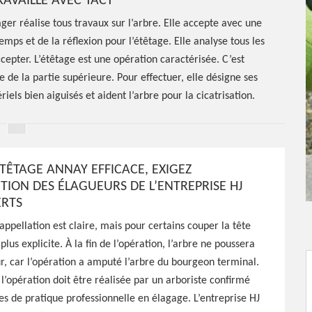
RAVAILLE AVEC TACT
er réalise tous travaux sur l’arbre. Elle accepte avec une
mps et de la réflexion pour l’étêtage. Elle analyse tous les
ccepter. L’étêtage est une opération caractérisée. C’est
de la partie supérieure. Pour effectuer, elle désigne ses
iels bien aiguisés et aident l’arbre pour la cicatrisation.
TÊTAGE ANNAY EFFICACE, EXIGEZ
TION DES ÉLAGUEURS DE L’ENTREPRISE HJ
étêtage
ERTS
’appellation est claire, mais pour certains couper la tête
plus explicite. À la fin de l’opération, l’arbre ne poussera
r, car l’opération a amputé l’arbre du bourgeon terminal.
 l’opération doit être réalisée par un arboriste confirmé
s Verts est tout à fait
s de pratique professionnelle en élagage. L’entreprise HJ