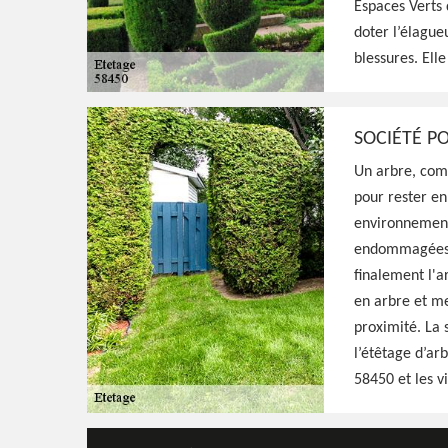
qualifié pour s'occuper de l'étêtage de vos 
Espaces Verts 
avec minutie, résultat irréprochable
doter l’élague
blessures. Elle
Voir Nos Realisations
Contactez-Nous!
SOCIÉTÉ P
Un arbre, comm
pour rester en
environnementa
endommagées o
finalement l'a
en arbre et me
proximité. La 
l’étêtage d’ar
58450 et les v