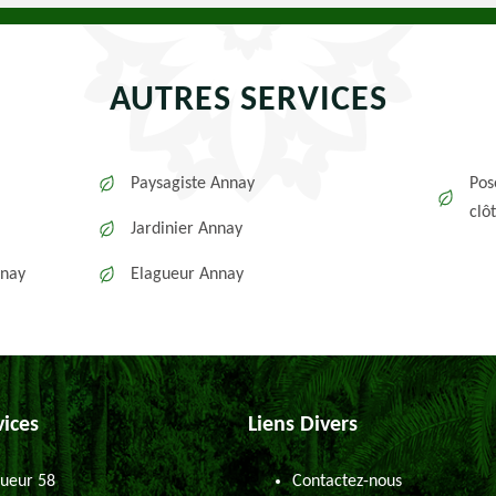
AUTRES SERVICES
Paysagiste Annay
Pos
clô
Jardinier Annay
nnay
Elagueur Annay
vices
Liens Divers
ueur 58
Contactez-nous