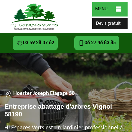
MENU
Devis gratuit
03 59 28 37 62
06 27 46 83 85
Hoerter Joseph Elagage 58
Entreprise abattage d'arbres Vignol
58190
HJ Espaces Verts est un jardinier professionnel à