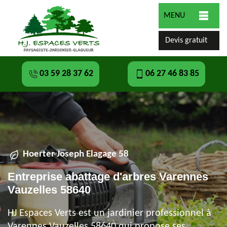
MENU
Devis gratuit
03 59 28 37 62
06 27 46 83 85
Hoerter Joseph Elagage 58
Entreprise abattage d'arbres Varennes
Vauzelles 58640
HJ Espaces Verts est un jardinier professionnel à
Varennes Vauzelles 58640 qui propose ses