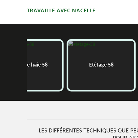
TRAVAILLE AVEC NACELLE
Pose de g
ie 58
Etêtage 58
roulea
LES DIFFÉRENTES TECHNIQUES QUE PE