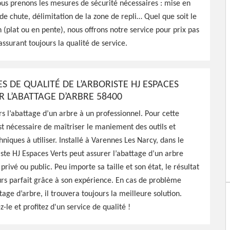
ous prenons les mesures de sécurité nécessaires : mise en
nnel à Varennes Les Narcy
de chute, délimitation de la zone de repli… Quel que soit le
per de l'abattage de vos
n (plat ou en pente), nous offrons notre service pour prix pas
pour ce faire
assurant toujours la qualité de service.
ES DE QUALITÉ DE L’ARBORISTE HJ ESPACES
R L’ABATTAGE D’ARBRE 58400
rs l’abattage d’un arbre à un professionnel. Pour cette
est nécessaire de maîtriser le maniement des outils et
hniques à utiliser. Installé à Varennes Les Narcy, dans le
iste HJ Espaces Verts peut assurer l’abattage d’un arbre
privé ou public. Peu importe sa taille et son état, le résultat
ours parfait grâce à son expérience. En cas de problème
tage d’arbre, il trouvera toujours la meilleure solution.
z-le et profitez d'un service de qualité !