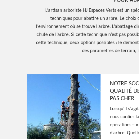
POUR ABA
L’artisan arboriste HJ Espaces Verts est un spéci
techniques pour abattre un arbre. Le choix 
l’environnement où se trouve l’arbre. L’abattage dir
chute de l’arbre. Si cette technique n’est pas poss
cette technique, deux options possibles : le démon
des paramètres de terrain,
Hoerter Joseph Elagage 58
NOTRE SOC
Entreprise abat
QUALITÉ DE
PAS CHER
d'arbres Varen
Lorsqu’il s’ag
nous confier l
Narcy 58400
opérations sur
d’arbre. Quelle