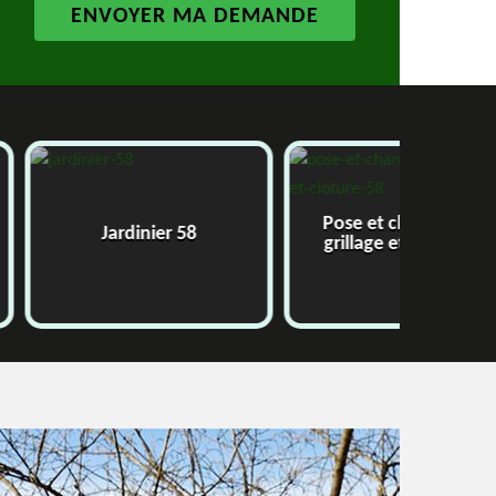
Pose et changement
inier 58
E
grillage et clôture 58