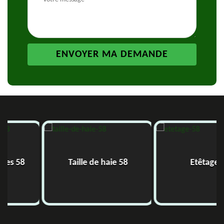
res 58
Taille de haie 58
Etêtage 5