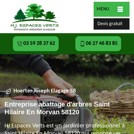
MENU
Devis gratuit
03 59 28 37 62
06 27 46 83 85
Hoerter Joseph Elagage 58
Entreprise abattage d'arbres Saint
Hilaire En Morvan 58120
HJ Espaces Verts est un jardinier professionnel à
Saint Hilaire En Morvan 58120 qui propose ses