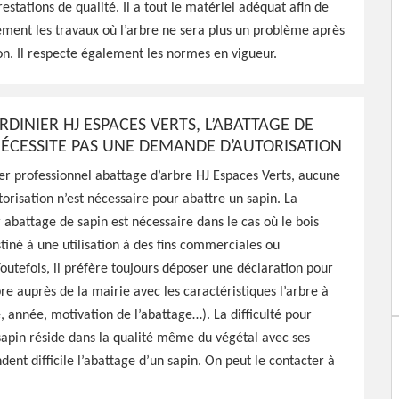
estations de qualité. Il a tout le matériel adéquat afin de
ement les travaux où l’arbre ne sera plus un problème après
nnel à Onlay 58370 qui
on. Il respecte également les normes en vigueur.
attage de vos arbres,
faire
RDINIER HJ ESPACES VERTS, L’ABATTAGE DE
NÉCESSITE PAS UNE DEMANDE D’AUTORISATION
ier professionnel abattage d’arbre HJ Espaces Verts, aucune
risation n’est nécessaire pour abattre un sapin. La
battage de sapin est nécessaire dans le cas où le bois
stiné à une utilisation à des fins commerciales ou
 Toutefois, il préfère toujours déposer une déclaration pour
re auprès de la mairie avec les caractéristiques l’arbre à
, année, motivation de l’abattage…). La difficulté pour
sapin réside dans la qualité même du végétal avec ses
dent difficile l’abattage d’un sapin. On peut le contacter à