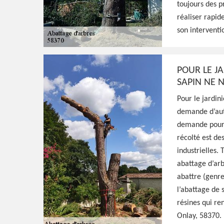
toujours des pr
réaliser rapid
HJ Espaces Verts est un jardinier professio
son interventi
propose ses services pour s'occuper de l'ab
prends les précautions nécessaires pour ce 
POUR LE JA
Voir Nos Realisations
Contactez-Nous!
SAPIN NE 
Pour le jardin
demande d’auto
demande pour a
récolté est de
industrielles.
abattage d’arb
abattre (genre
l’abattage de 
résines qui ren
Onlay, 58370.