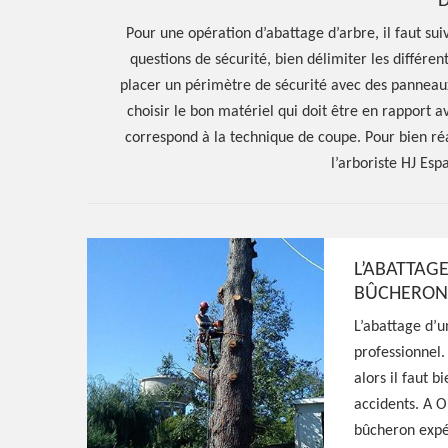
D
Pour une opération d’abattage d’arbre, il faut suiv
questions de sécurité, bien délimiter les différen
placer un périmètre de sécurité avec des panneaux 
choisir le bon matériel qui doit être en rapport a
correspond à la technique de coupe. Pour bien ré
l’arboriste HJ Esp
L’ABATTAGE
BÛCHERON 
Hoerter Joseph Elagage 58
L’abattage d’u
professionnel. 
Entreprise abat
alors il faut b
accidents. A O
d'arbres Onlay
bûcheron expér