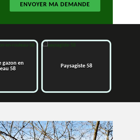
e gazon en
Paysagiste 58
J
leau 58