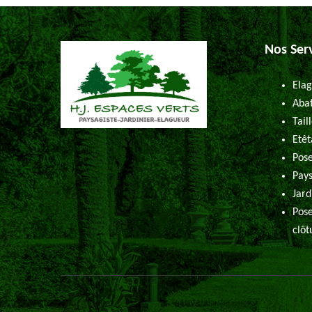
Nos Ser
Elag
Abat
Tail
Etêt
Pose
Pays
Jard
Pose
clôt