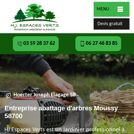
MENU
Devis gratuit
03 59 28 37 62
06 27 46 83 85
Hoerter Joseph Elagage 58
Entreprise abattage d'arbres Moussy
58700
HJ Espaces Verts est un jardinier professionnel à