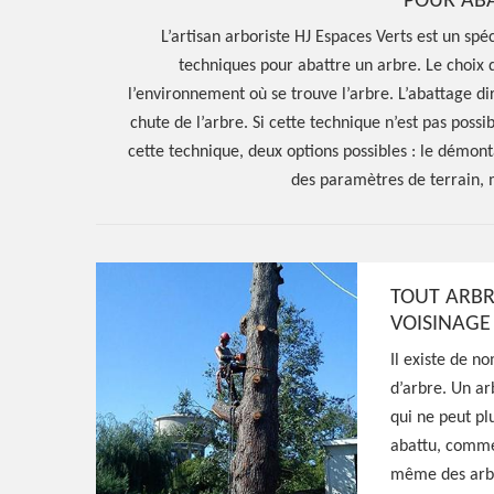
POUR ABA
L’artisan arboriste HJ Espaces Verts est un spéci
techniques pour abattre un arbre. Le choix 
l’environnement où se trouve l’arbre. L’abattage dir
chute de l’arbre. Si cette technique n’est pas poss
cette technique, deux options possibles : le démon
des paramètres de terrain,
TOUT ARBR
VOISINAGE
Hoerter Joseph Elagage 58
Il existe de n
Entreprise abat
d’arbre. Un a
qui ne peut pl
abattu, comme 
d'arbres Les Se
même des arbr