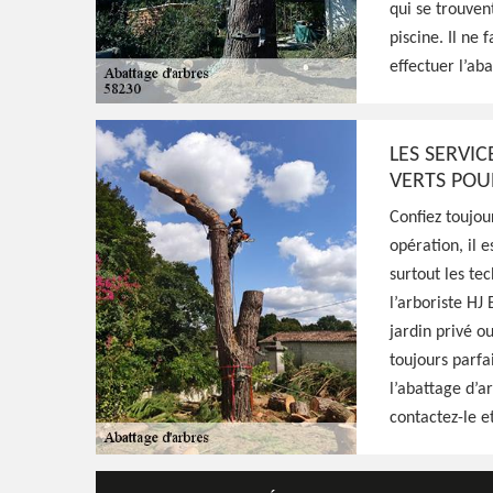
qui se trouven
58230
piscine. Il ne
effectuer l’aba
HJ Espaces Verts est un jardinier professio
qui propose ses services pour s'occuper de 
LES SERVIC
prends les précautions nécessaires pour ce 
VERTS POU
Confiez toujou
Voir Nos Realisations
Contactez-Nous!
opération, il 
surtout les tec
l’arboriste HJ
jardin privé ou
toujours parfa
l’abattage d’ar
contactez-le et