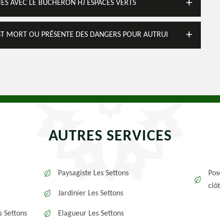
MES AVEC LE BÛCHERON HJ ESPACES VERTS
EST MORT OU PRÉSENTE DES DANGERS POUR AUTRUI
AUTRES SERVICES
Paysagiste Les Settons
Pos
clô
Jardinier Les Settons
s Settons
Elagueur Les Settons