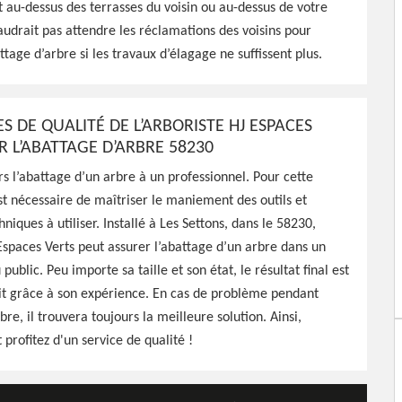
t au-dessus des terrasses du voisin ou au-dessus de votre
 faudrait pas attendre les réclamations des voisins pour
ttage d’arbre si les travaux d’élagage ne suffissent plus.
nnel à Les Settons 58230
l'abattage de vos arbres,
ES DE QUALITÉ DE L’ARBORISTE HJ ESPACES
faire
R L’ABATTAGE D’ARBRE 58230
rs l’abattage d’un arbre à un professionnel. Pour cette
est nécessaire de maîtriser le maniement des outils et
hniques à utiliser. Installé à Les Settons, dans le 58230,
 Espaces Verts peut assurer l’abattage d’un arbre dans un
 public. Peu importe sa taille et son état, le résultat final est
it grâce à son expérience. En cas de problème pendant
bre, il trouvera toujours la meilleure solution. Ainsi,
 profitez d'un service de qualité !