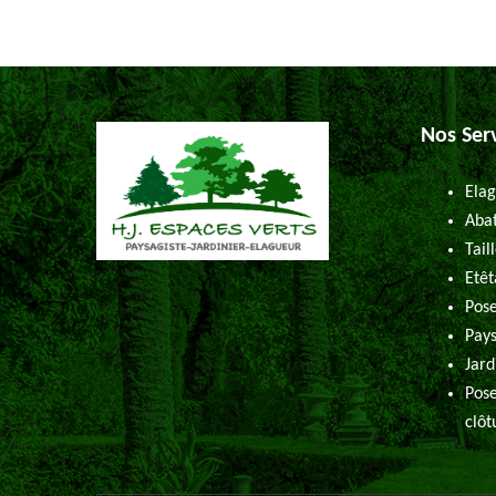
Nos Ser
Elag
Abat
Tail
Etêt
Pose
Pays
Jard
Pose
clôt