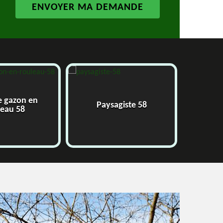
e gazon en
Paysagiste 58
J
leau 58