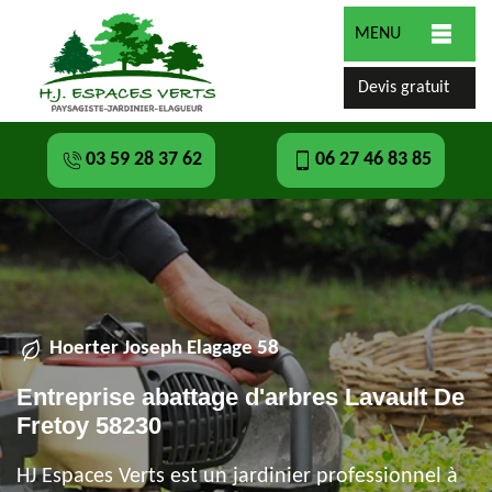
MENU
Devis gratuit
03 59 28 37 62
06 27 46 83 85
Hoerter Joseph Elagage 58
Entreprise abattage d'arbres Lavault De
Fretoy 58230
HJ Espaces Verts est un jardinier professionnel à