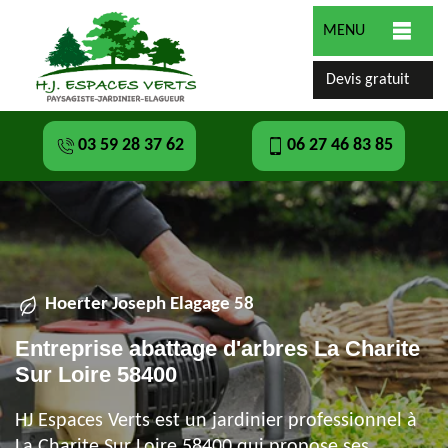
MENU
Devis gratuit
03 59 28 37 62
06 27 46 83 85
Hoerter Joseph Elagage 58
Entreprise abattage d'arbres La Charite
Sur Loire 58400
HJ Espaces Verts est un jardinier professionnel à
La Charite Sur Loire 58400 qui propose ses