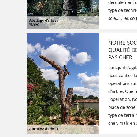
déroulement de
type de techni
HJ Espaces Verts est un jardinier professio
scie…), les co
propose ses services pour s'occuper de l'ab
prends les précautions nécessaires pour ce 
NOTRE SOC
QUALITÉ DE
Voir Nos Realisations
Contactez-Nous!
PAS CHER
Lorsqu’il s’ag
nous confier l
opérations sur
d’arbre. Quelle
l’opération. N
place de zone 
type de terrai
cher, mais en 