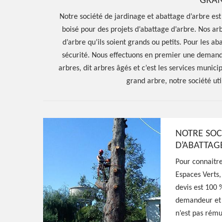
GRAN
Notre société de jardinage et abattage d’arbre est 
boisé pour des projets d’abattage d’arbre. Nos ar
d’arbre qu’ils soient grands ou petits. Pour les a
sécurité. Nous effectuons en premier une demande
arbres, dit arbres âgés et c’est les services munici
grand arbre, notre société uti
NOTRE SOC
D’ABATTAG
Hoerter Joseph Elagage 58
Pour connaitre
Espaces Verts,
Entreprise abat
devis est 100 
demandeur et 
d'arbres Dorne
n’est pas rému