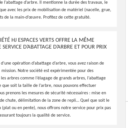
 l’abattage d’arbre. Il mentionne la durée des travaux, le
que avec les prix de mobilisation de matériel (nacelle, grue,
nnel à Dornes 58390 qui
ûts de la main-d’œuvre. Profitez de cette gratuité.
attage de vos arbres,
faire
IÉTÉ HJ ESPACES VERTS OFFRE LA MÊME
 SERVICE D’ABATTAGE D’ARBRE ET POUR PRIX
it d’une opération d’abattage d’arbre, vous avez raison de
a mission. Notre société est expérimentée pour des
 les arbres comme l’élagage de grands arbres, l’abattage
 que soit la taille de l’arbre, nous pouvons effectuer
ous prenons les mesures de sécurité nécessaires : mise en
de chute, délimitation de la zone de repli… Quel que soit le
n (plat ou en pente), nous offrons notre service pour prix pas
assurant toujours la qualité de service.