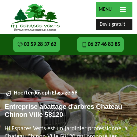
MENU
Devis gratuit
03 59 28 37 62
06 27 46 83 85
Hoerter Joseph Elagage 58
Entreprise abattage d'arbres Chateau
Chinon Ville 58120
HJ Espaces Verts est un jardinier professionnel à
Chateau Chinon Ville 58120 qui propose ses