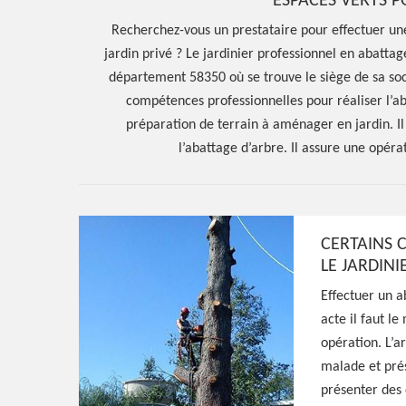
ESPACES VERTS P
Recherchez-vous un prestataire pour effectuer un
jardin privé ? Le jardinier professionnel en abatta
département 58350 où se trouve le siège de sa soc
compétences professionnelles pour réaliser l’ab
préparation de terrain à aménager en jardin. I
l’abattage d’arbre. Il assure une opéra
CERTAINS C
LE JARDINI
Hoerter Joseph Elagage 58
Effectuer un ab
acte il faut le
Entreprise abat
opération. L’a
malade et prés
d'arbres Arbou
présenter des 