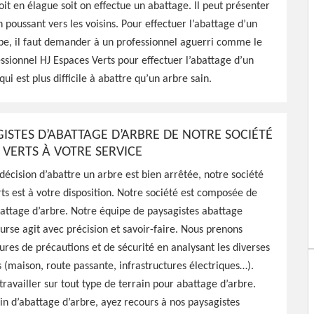
it en élague soit on effectue un abattage. Il peut présenter
 poussant vers les voisins. Pour effectuer l’abattage d’un
onnel à Arbourse 58350 qui
pe, il faut demander à un professionnel aguerri comme le
attage de vos arbres,
essionnel HJ Espaces Verts pour effectuer l’abattage d’un
faire
i est plus difficile à abattre qu’un arbre sain.
GISTES D’ABATTAGE D’ARBRE DE NOTRE SOCIÉTÉ
 VERTS À VOTRE SERVICE
décision d’abattre un arbre est bien arrêtée, notre société
ts est à votre disposition. Notre société est composée de
attage d’arbre. Notre équipe de paysagistes abattage
urse agit avec précision et savoir-faire. Nous prenons
ures de précautions et de sécurité en analysant les diverses
s (maison, route passante, infrastructures électriques…).
ravailler sur tout type de terrain pour abattage d’arbre.
in d’abattage d’arbre, ayez recours à nos paysagistes