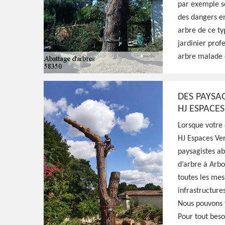
par exemple so
des dangers en
HJ Espaces Verts est un jardinier professi
arbre de ce ty
propose ses services pour s'occuper de l'ab
jardinier prof
prends les précautions nécessaires pour ce 
arbre malade qu
Voir Nos Realisations
Contactez-Nous!
DES PAYSA
HJ ESPACES
Lorsque votre 
HJ Espaces Ver
paysagistes ab
d’arbre à Arbo
toutes les mes
infrastructure
Nous pouvons t
Pour tout beso