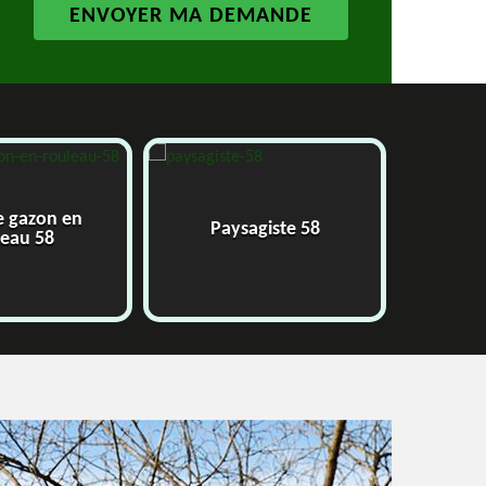
e gazon en
Paysagiste 58
J
leau 58