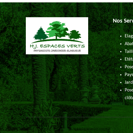
Nos Ser
Elag
Abat
Tail
Etêt
Pose
Pays
Jard
Pose
clôt