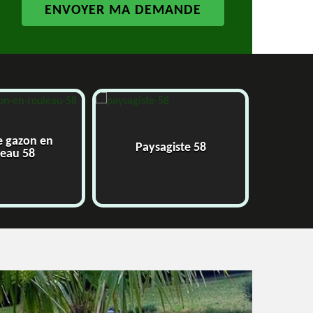
e gazon en
Paysagiste 58
J
leau 58