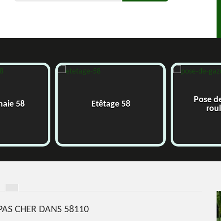
Pose d
 haie 58
Etêtage 58
rou
 PAS CHER DANS 58110