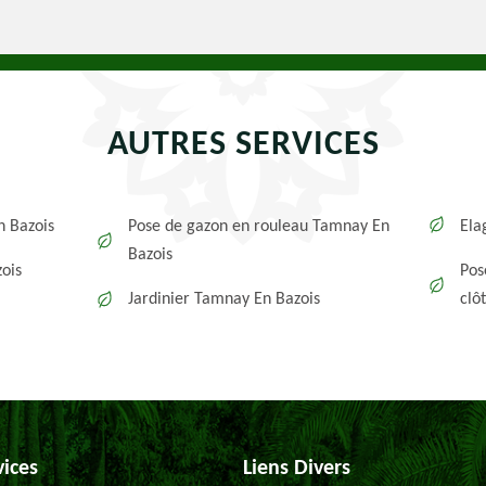
AUTRES SERVICES
n Bazois
Pose de gazon en rouleau Tamnay En
Ela
Bazois
ois
Pos
Jardinier Tamnay En Bazois
clô
vices
Liens Divers