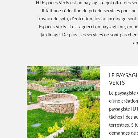
HJ Espaces Verts est un paysagiste qui offre des se
Il fait une réduction de prix de services pour per
travaux de soin, d’entretien liés au jardinage so
Espaces Verts. Il est aguerri en paysagisme, en p
jardinage. De plus, ses services ne sont pas cher
ap
LE PAYSAGI
Hoerter Joseph Elagage 58
VERTS
Le paysagiste 
Artisan paysagi
d’une création
paysagiste HJ 
Tamnay En Bazo
tâches liées a
terrestres. Si
demandes de se
Excellent paysagiste à Tamnay En Bazois 58