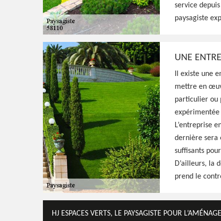
service depuis
une entreprise à l'écoute qui peut aménage
paysagiste exp
vos idées et exigences, prestation pas cher
UNE ENTRE
Voir Nos Realisations
Contactez-Nous!
Il existe une 
mettre en œuvr
particulier ou
expérimentée g
L’entreprise e
dernière sera 
suffisants pou
D’ailleurs, la
prend le contr
HJ ESPACES VERTS, LE PAYSAGISTE POUR L’AMÉNAG